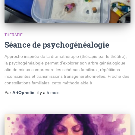
THERAPIE
Séance de psychogénéalogie
Approche inspirée de la dramathérapie (thérapie par le théâtre),
la psychogénéalogie permet d’explorer son arbre généalogique
afin de mieux comprendre les schémas familiaux, répétitions
inconscientes et transmissions transgénérationnelles. Proche des
constellations familiales, cette méthode aide à :
Par
ArtOphelie
, il y a
5 mois