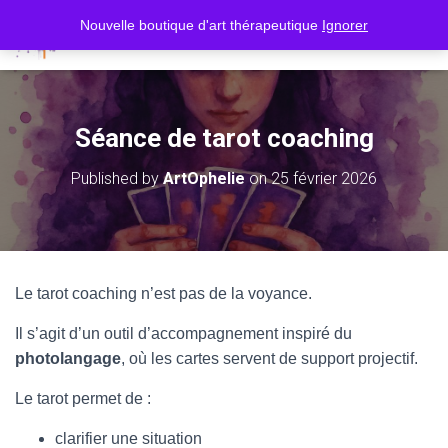
Nouvelle boutique d'art thérapeutique
Ignorer
O
U
V
R
I
Séance de tarot coaching
R
/
Published by
ArtOphelie
on
25 février 2026
F
E
R
M
E
R
Le tarot coaching n’est pas de la voyance.
L
A
Il s’agit d’un outil d’accompagnement inspiré du
N
A
photolangage
, où les cartes servent de support projectif.
V
I
Le tarot permet de :
G
A
clarifier une situation